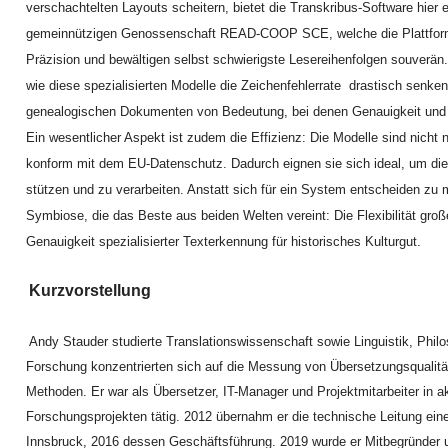
verschachtelten Layouts scheitern, bietet die Transkribus-Software hier 
gemeinnützigen Genossenschaft READ-COOP SCE, welche die Plattform en
Präzision und bewältigen selbst schwierigste Lesereihenfolgen souverän. I
wie diese spezialisierten Modelle die Zeichenfehlerrate drastisch senken
genealogischen Dokumenten von Bedeutung, bei denen Genauigkeit und N
Ein wesentlicher Aspekt ist zudem die Effizienz: Die Modelle sind nicht 
konform mit dem EU-Datenschutz. Dadurch eignen sie sich ideal, um die 
stützen und zu verarbeiten. Anstatt sich für ein System entscheiden zu 
Symbiose, die das Beste aus beiden Welten vereint: Die Flexibilität gro
Genauigkeit spezialisierter Texterkennung für historisches Kulturgut.
Kurzvorstellung
Andy Stauder studierte Translationswissenschaft sowie Linguistik, Philo
Forschung konzentrierten sich auf die Messung von Übersetzungsqualitä
Methoden. Er war als Übersetzer, IT-Manager und Projektmitarbeiter in
Forschungsprojekten tätig. 2012 übernahm er die technische Leitung eine
Innsbruck, 2016 dessen Geschäftsführung. 2019 wurde er Mitbegründ