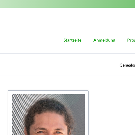
Startseite
Anmeldung
Pro
Vort
Genealo
Refe
Wor
Wor