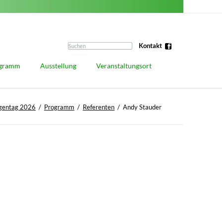
Navigation
überspringen
Kontakt
gramm
Ausstellung
Veranstaltungsort
ragsprogramm
Sponsoring
Anreise
gentag 2026
Programm
Referenten
Andy Stauder
renten
Aussteller
Hotels / Unterkünfte
kshop-Programm
Anmeldung für Aussteller
kshops