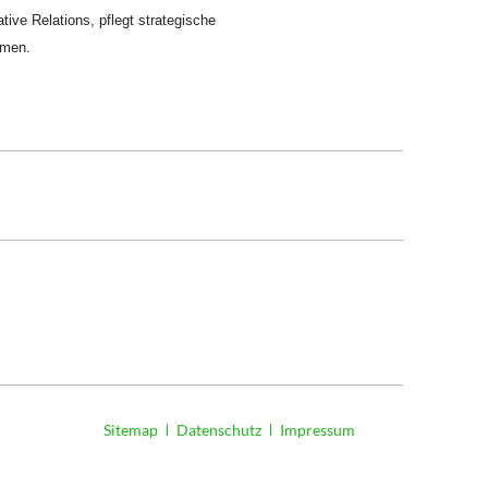
tive Relations, pflegt strategische
mmen.
Navigation
Sitemap
Datenschutz
Impressum
überspringen